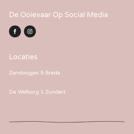
De Ooievaar Op Social Media
Locaties
Zandoogjes 5 Breda
De Welborg 1 Zundert