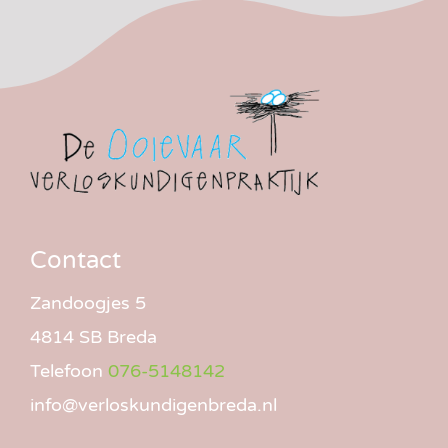
Contact
Zandoogjes 5
4814 SB Breda
Telefoon
076-5148142
info@verloskundigenbreda.nl