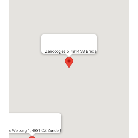
Zandoogjes 5, 4814 SB Breda
De Welborg 1, 4881 CZ Zundert