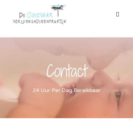
Ga
naar
Toggl
Naviga
inhoud
Home
Onze praktijk
Contact
Zwangerschap
24 Uur Per Dag Bereikbaar
Miskraam
Bevalling