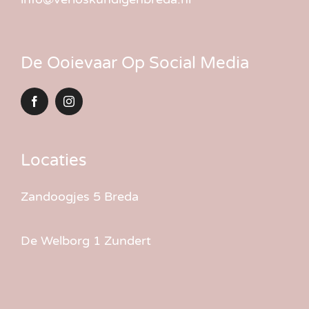
De Ooievaar Op Social Media
Locaties
Zandoogjes 5 Breda
De Welborg 1 Zundert