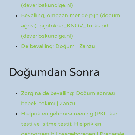
(deverloskundige.nl)
Bevalling, omgaan met de pijn (doğum
ağrisi): pijnfolder_KNOV_Turks.pdf
(deverloskundige.nl)
De bevalling: Doğum | Zanzu
Doğumdan Sonra
Zorg na de bevalling: Doğum sonrası
bebek bakımı | Zanzu
Hielprik en gehoorscreening (PKU kan
testi ve isitme testi): Hielprik en
gehoortest bij pasgeborenen | Prenatale