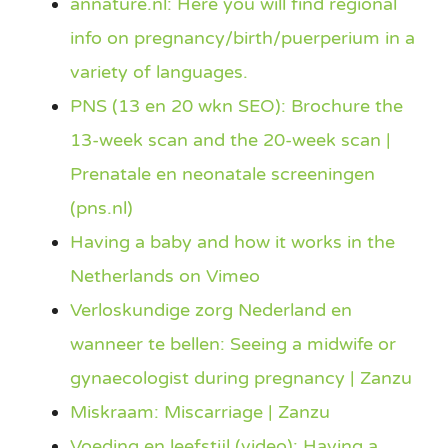
annature.nl: Here you will find regional
Kraamtijd
info on pregnancy/birth/puerperium in a
variety of languages.
Anticonceptie
PNS (13 en 20 wkn SEO): Brochure the
13-week scan and the 20-week scan |
Handige links
Prenatale en neonatale screeningen
(pns.nl)
Contact
Having a baby and how it works in the
Netherlands on Vimeo
Other languages
Verloskundige zorg Nederland en
wanneer te bellen: Seeing a midwife or
gynaecologist during pregnancy | Zanzu
Miskraam: Miscarriage | Zanzu
Voeding en leefstijl (video): Having a