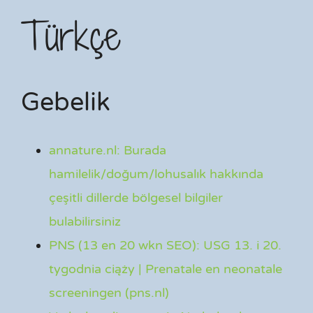
Türkçe
Gebelik
annature.nl: Burada
hamilelik/doğum/lohusalık hakkında
çeşitli dillerde bölgesel bilgiler
bulabilirsiniz
PNS (13 en 20 wkn SEO): USG 13. i 20.
tygodnia ciąży | Prenatale en neonatale
screeningen (pns.nl)