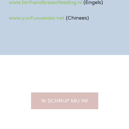
www.birthandbreastfeeding.nl
(Engels)
www.yunfuxuexiao.net
(Chinees)
IK SCHRIJF MIJ IN!