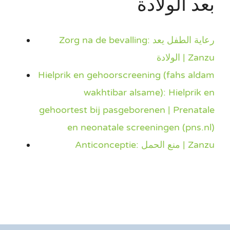
بعد الولادة
Zorg na de bevalling: رعاية الطفل يعد
الولادة | Zanzu
Hielprik en gehoorscreening (fahs aldam
wakhtibar alsame): Hielprik en
gehoortest bij pasgeborenen | Prenatale
en neonatale screeningen (pns.nl)
Anticonceptie: منع الحمل | Zanzu