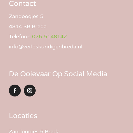
Contact
Zandoogjes 5
4814 SB Breda
Telefoon
076-5148142
info@verloskundigenbreda.nl
De Ooievaar Op Social Media
Locaties
Zandoogjes 5 Breda